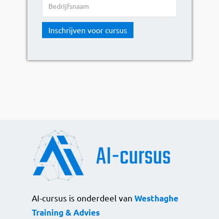
A
l
t
e
r
n
a
t
i
v
e
AI-cursus is onderdeel van
Westhaghe
:
Training & Advies